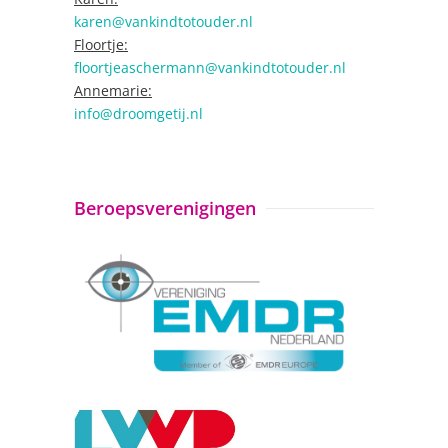
karen@vankindtotouder.nl
Floortje:
floortjeaschermann@vankindtotouder.nl
Annemarie:
info@droomgetij.nl
Beroepsverenigingen