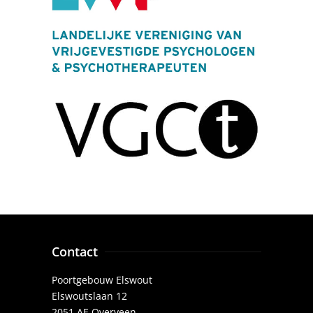
Contact
Poortgebouw Elswout
Elswoutslaan 12
2051 AE Overveen